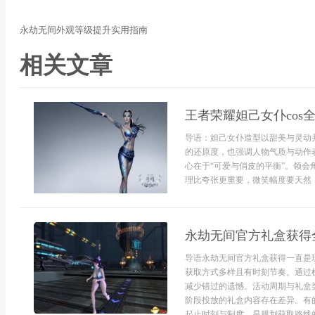
永劫无间外观等级提升实用指南
相关文章
王者荣耀妲己女仆cos
导语：妲己女仆造型以甜美与灵动
的还原度，也强调人物气质与动作
心在于“可爱与俏皮的平衡”。领
理比夸张更重要，微笑幅度要天然，.
永劫无间官方礼盒获得
导语永劫无间官方礼盒获得一直是
获取方式多样且有时刻节奏。通过
减少错过的遗憾。活动周期与礼盒
阶段投放的礼盒内容存在差异。有
起止时刻与制度，是规划获取路线的