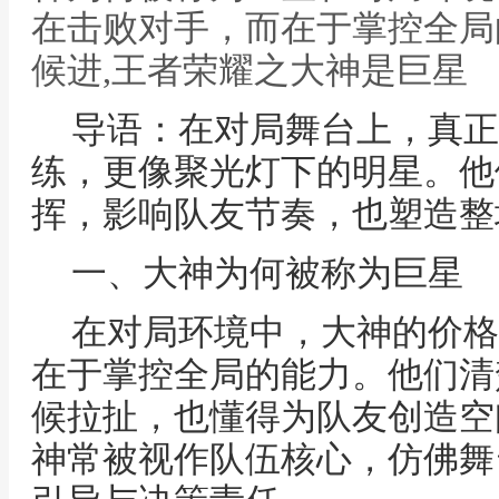
在击败对手，而在于掌控全局
候进,王者荣耀之大神是巨星
导语：在对局舞台上，真正
练，更像聚光灯下的明星。他
挥，影响队友节奏，也塑造整
一、大神为何被称为巨星
在对局环境中，大神的价格
在于掌控全局的能力。他们清
候拉扯，也懂得为队友创造空
神常被视作队伍核心，仿佛舞