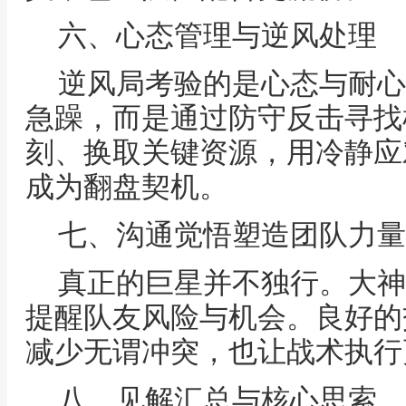
六、心态管理与逆风处理
逆风局考验的是心态与耐心
急躁，而是通过防守反击寻找
刻、换取关键资源，用冷静应
成为翻盘契机。
七、沟通觉悟塑造团队力量
真正的巨星并不独行。大神
提醒队友风险与机会。良好的
减少无谓冲突，也让战术执行
八、见解汇总与核心思索