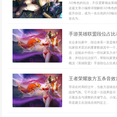
AD角色的玩法，不仅需要领会英
这篇文章小编将详细解析AD角色
提升自信，成为一名出色的AD输出
攻击为...
手游英雄联盟段位占比
在众多玩家中，段位体系一直是衡
玩家技术层次的重要数据其中一个
况，还能从中得出一些玩家实力水
表，并结合玩法技巧，帮助玩家更
概况《英雄联盟》手游段位占比表是由
王者荣耀敌方五杀音效
导语在对局经过中，当敌方连续击
战场气氛。它不仅是一次战果提示
示着反击与调整的关键节点。小深
而是建立在连续击倒判定之...