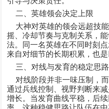
引导与决策责任。
二、英雄领会决定上限
大神对英雄的领会远超技能
摇、冷却节奏与克制关系，能
法。同一名英雄在不同时刻点
来自对细节的长期积累，也是
三、对线与发育的稳定思路
对线阶段并非一味压制，而
通过兵线控制、视野判断来减
增长。当发育曲线平稳，后续
率，这种稳健思路让队伍在中