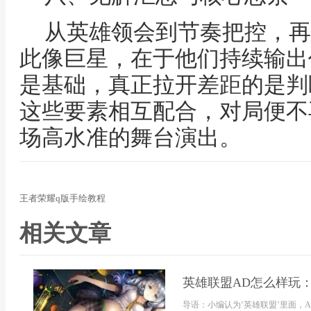
从英雄领会到节奏把控，再
此像巨星，在于他们持续输出
是基础，真正拉开差距的是判
这些要素相互配合，对局便不
场高水准的舞台演出。
王者荣耀q版手绘教程
相关文章
英雄联盟AD怎么样玩
导语：小编认为‘英雄联盟’里面，