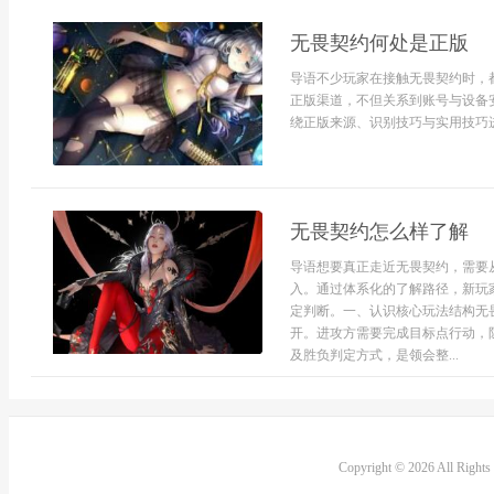
无畏契约何处是正版
导语不少玩家在接触无畏契约时，
正版渠道，不但关系到账号与设备
绕正版来源、识别技巧与实用技巧进
无畏契约怎么样了解
导语想要真正走近无畏契约，需要
入。通过体系化的了解路径，新玩
定判断。一、认识核心玩法结构无
开。进攻方需要完成目标点行动，
及胜负判定方式，是领会整...
Copyright © 2026 All Right