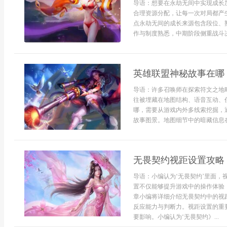
导语：想要在永劫无间中实现成长
合理资源分配，让每一次对局都产
点永劫无间的成长来源包含段位、
作与制度熟悉，中期阶段侧重战斗决
英雄联盟神秘故事在哪
导语：许多召唤师在探索符文之地
往被埋藏在地图结构、语音互动、
哪，需要从游戏内外多线索挖掘，
故事图景。地图细节中的暗藏信息在
无畏契约视距设置攻略
导语：小编认为‘无畏契约’里面
置不仅能够提升游戏中的操作体验
章小编将详细介绍无畏契约中的视
反应能力与判断力。视距设置的重
要影响。小编认为‘无畏契约》...