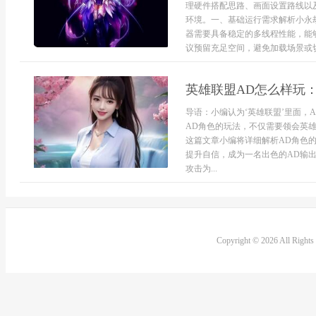
理硬件搭配思路、画面设置路线以
环境。一、基础运行需求解析小永
器需要具备稳定的多线程性能，能
议预留充足空间，避免加载场景或切
英雄联盟AD怎么样玩
导语：小编认为‘英雄联盟’里面，
AD角色的玩法，不仅需要领会英
这篇文章小编将详细解析AD角色
提升自信，成为一名出色的AD输出
攻击为...
Copyright © 2026 All Right