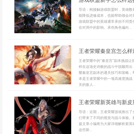
游戏联盟新手怎么样选
导语：刚接触游戏联盟时，英雄数
能降低进修成本，也能帮助领会对
游戏联盟中的英雄通常承担不同责
在对局中的影响。承伤角色偏向...
王者荣耀秦皇宫怎么样
王者荣耀中的“秦皇宫”副本挑战
样在这场史诗般的战斗中脱颖而出
耀秦皇宫副本的通关技巧和策略，
本是王者荣耀中的一项高难度挑战
关的敌人...
王者荣耀新英雄与新皮
导语：近期，王者荣耀游戏推出了
们带来了不同的视觉与战斗体验。
篇文章小编将为大家详细解析新英
这些新...