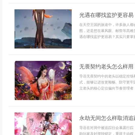
光遇在哪找监护更容易
在天空王国的旅途中，许多旅人都
图，还是想在暴风眼、献祭等高难
遇在哪找监护更容易？其实只要掌握
无畏契约老头怎么样用
导语无畏契约中的老头以稳定控场
式，能够让进攻更顺畅、防守更牢
立老头的核心定位偏向节奏管理者，.
永劫无间怎么样取消追
导语在对局中被追踪往会暴露行踪
助玩家及时摆脱锁定，重获主动权