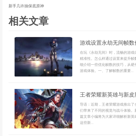
新手几许抽保底原神
相关文章
游戏设置永劫无间帧数
在玩《永劫无间》时，流畅的游戏
精准性。怎么样通过设置来提升帧
细介绍一些优化帧数的技巧，从硬
游戏体验。一、了解帧数的重要...
王者荣耀新英雄与新皮
导语：近期，王者荣耀游戏推出了
们带来了不同的视觉与战斗体验。
篇文章小编将为大家详细解析新英
这些新...