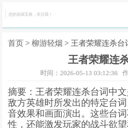
您的游戏宝典，关注我！
首页
>
柳游轻烟
> 王者荣耀连杀台
王者荣耀连
时间：2026-05-13 03:12:36
作
摘要：王者荣耀连杀台词中文
敌方英雄时所发出的特定台词
音效果和画面演出。这些台词
性，还能激发玩家的战斗欲望