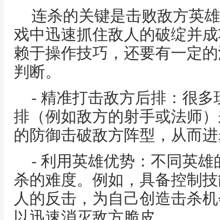
连杀的关键是击败敌方英雄
戏中迅速抓住敌人的破绽并成
赖于操作技巧，还要有一定的
判断。
- 精准打击敌方后排：很
排（例如敌方的射手或法师）
的防御击破敌方阵型，从而进
- 利用英雄优势：不同英
杀的难度。例如，具备控制技
人的反击，为自己创造击杀机
以迅速消灭敌方脆皮。