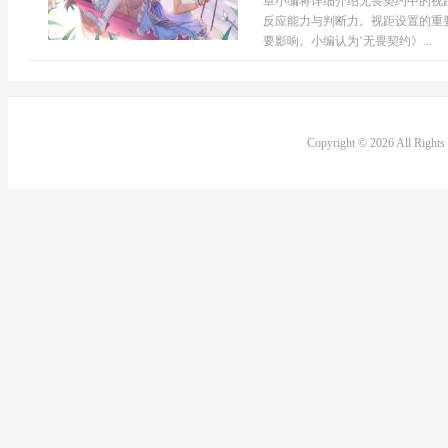
章小编将详细介绍无畏契约中的视
反应能力与判断力。视距设置的重
要影响。小编认为‘无畏契约》...
Copyright © 2026 All Right