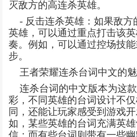
灭敌方的高连杀英雄。
- 反击连杀英雄：如果敌
英雄，可以通过重点打击该英
奏。例如，可以通过控场技能
步。
王者荣耀连杀台词中文的魅
连杀台词的中文版本为这款
彩，不同英雄的台词设计不仅
同，还能让玩家感受到游戏开
如，某些英雄的台词充满英雄
信；而有些台词则带有一些幽