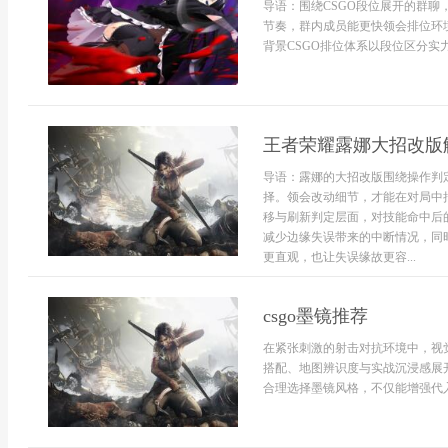
导语：围绕CSGO段位展开的群
节奏，群内成员能更快领会排位环
背景CSGO排位体系以段位区分实力
王者荣耀露娜大招改版
导语：露娜的大招改版围绕操作判
择。领会改动细节，才能在对局中
移与刷新判定层面，对技能命中后
减少边缘失误带来的中断情况，同
更直观，也让失误缘故更容...
csgo墨镜推荐
在紧张刺激的射击对抗环境中，视觉
搭配、地图辨识度与实战沉浸感展
合理选择墨镜风格，不仅能增强代入