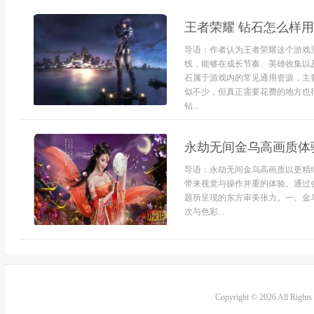
王者荣耀 钻石怎么样
导语：作者认为王者荣耀这个游戏
线，能够在成长节奏、英雄收集以
石属于游戏内的常见通用资源，主
似不少，但真正需要花费的地方也
钻...
永劫无间金乌高画质体
导语：永劫无间金乌高画质以更精
带来视觉与操作并重的体验。通过
题所呈现的东方审美张力。一、金
次与色彩...
Copyright © 2026 All Right