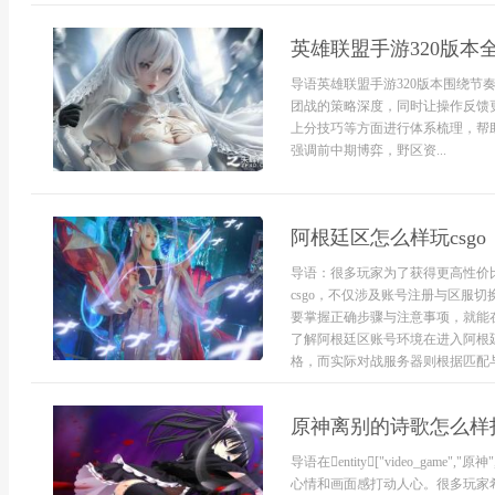
英雄联盟手游320版本
导语英雄联盟手游320版本围绕
团战的策略深度，同时让操作反馈
上分技巧等方面进行体系梳理，帮
强调前中期博弈，野区资...
阿根廷区怎么样玩csgo
导语：很多玩家为了获得更高性价
csgo，不仅涉及账号注册与区服
要掌握正确步骤与注意事项，就能
了解阿根廷区账号环境在进入阿根
格，而实际对战服务器则根据匹配与
原神离别的诗歌怎么样
导语在entity["video_game",
心情和画面感打动人心。很多玩家