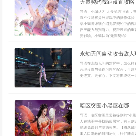
无畏契约视距设置攻略
导语：小编认为‘无畏契约’里面
置不仅能够提升游戏中的操作体验
章小编将详细介绍无畏契约中的视
反应能力与判断力。视距设置的重
要影响。小编认为‘无畏契约》...
永劫无间自动攻击敌人
导语在永劫无间的对局中，怎么样
合理设置与操作习性的配合，可以
更连贯、更省心。下文将围绕这一目
暗区突围小黑屋在哪
导语：暗区突围里常被提到的“小
人在地图中寻找隐蔽黑室，有人则
能避免误判与资源损失。【概念说
出入口隐蔽的封闭房间，往伴随高风险