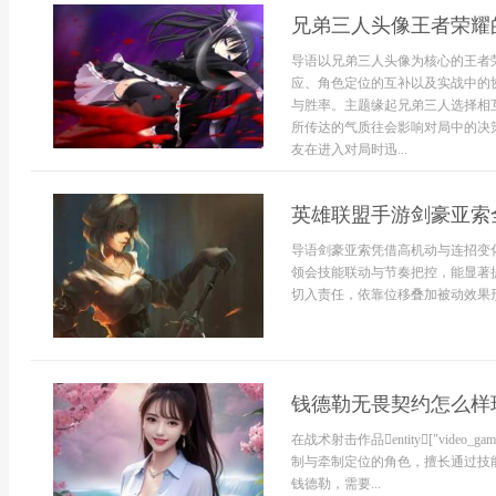
兄弟三人头像王者荣耀
导语以兄弟三人头像为核心的王者
应、角色定位的互补以及实战中的
与胜率。主题缘起兄弟三人选择相
所传达的气质往会影响对局中的决
友在进入对局时迅...
英雄联盟手游剑豪亚索
导语剑豪亚索凭借高机动与连招变
领会技能联动与节奏把控，能显著
切入责任，依靠位移叠加被动效果形
钱德勒无畏契约怎么样
在战术射击作品entity["video_gam
制与牵制定位的角色，擅长通过技
钱德勒，需要...