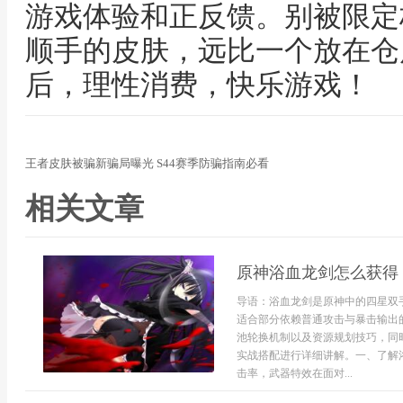
游戏体验和正反馈。别被限定
顺手的皮肤，远比一个放在仓
后，理性消费，快乐游戏！
王者皮肤被骗新骗局曝光 S44赛季防骗指南必看
相关文章
原神浴血龙剑怎么获得
导语：浴血龙剑是原神中的四星双
适合部分依赖普通攻击与暴击输出
池轮换机制以及资源规划技巧，同
实战搭配进行详细讲解。一、了解
击率，武器特效在面对...