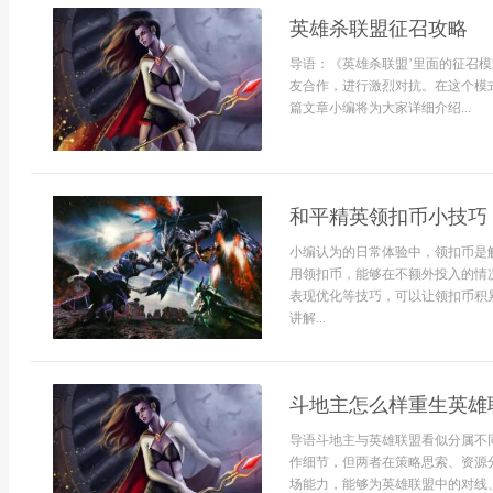
英雄杀联盟征召攻略
导语：《英雄杀联盟’里面的征召
友合作，进行激烈对抗。在这个模
篇文章小编将为大家详细介绍...
和平精英领扣币小技巧
小编认为的日常体验中，领扣币是
用领扣币，能够在不额外投入的情
表现优化等技巧，可以让领扣币积
讲解...
斗地主怎么样重生英雄
导语斗地主与英雄联盟看似分属不
作细节，但两者在策略思索、资源
场能力，能够为英雄联盟中的对线