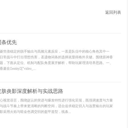
返回列表
词条优先
菱凭借稳定的脱手输出与高频元素反应，一直是队伍中的核心角色其中一
日常战斗中打出理想伤害，圣遗物词条的选择就显得格外关键。围绕原神香
题，下面从定位、机制与配队角度展开解析，帮助玩家理清培养思路。一、
ntity["video_...
皮肤炎影深度解析与实战思路
心视觉语言，围绕赵云的突进与爆发特性进行强化呈现，既强调速度与力量
与战斗节奏上带来更清晰的判断空间，适合追求稳定切入与连贯输出的玩家
影采用火焰与暗金色调交织的盔甲造型，线条...