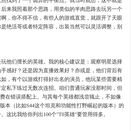
竟然找到了一个诡异的平衡点。我当时就想，这不就是
。后来我照着那个思路，用类似的半肉思路去玩另一个
候啊，你不得不信，有些人的游戏直觉，就跟开了天眼
你是绝活哥或者特定阵容，出装当然可以灵活调整，别
去玩他们擅长的英雄。我的核心建议是：观察明星选择
为手感好？还是因为直播效果好？亦或是，他们背后有
比如，有个以游戏打得好出名的演员，他玩某些需要精
肯定私下练过无数次连招。咱们普通玩家没那时间，但
浪费在错误搭配上。与其每个英雄都浅尝辄止，不如像
和版本（比如S44这个坦克和功能性打野崛起的版本）的
这比我给你列出100个"T0英雄"要管用得多。