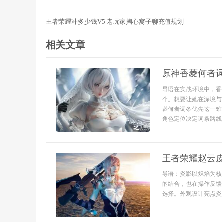
王者荣耀冲多少钱V5 老玩家掏心窝子聊充值规划
相关文章
原神香菱何者
导语在实战环境中，香
个。想要让她在深境与
菱何者词条优先这一难
角色定位决定词条路线香菱在e
王者荣耀赵云
导语：炎影以炽焰为核
的结合，也在操作反馈
选择。外观设计亮点炎