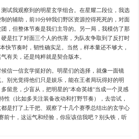
，测试我观察到的明星玄学组合。在星耀二段位，我选
制的辅助，前10分钟我们野区资源控得死死的，对面
波团，但整体节奏是我们主导的。另一局，我模仿了那
，硬是扛了对面三个人的伤害，为队友争取到了反打时
版本快节奏时，韧性确实足。当然，样本量还不够大，
运气有关，还是纯粹就是契合版本。
时候信一信玄学挺好的。明星们的选择，就像一面镜
点。别光觉得他们只是娱乐，能在王者局玩得好的明
多留意，少盲从，把明星的"本命英雄"当成一个灵感
本特性（比如多关注装备改动和打野节奏），去尝试，
这都是打了上千把、观察了十几个赛季总结出的玄学心
峰赛前十，这运气和经验，你应该信我吧？别头铁，听