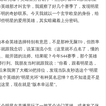
命英雄那才叫玄学，我观察了好几个赛季了，发现明星
不明的奇妙联系。今天我就以一个玄学欧皇的身份，给
哪些明星的爱用英雄，其实暗藏着上分密码。
"
本命英雄选择特别有意思，不是那种无脑T0，但胜率
年就跟我念叨，说某顶流小生（这里就不点名了，懂的
、能开团的法师。结果呢？今年S44赛季，那个英雄
法师行列。我朋友当时就跟我说："你看，跟着明星选，
后来我测了大概50把排位，发现当队友秒选这个"明星
这个英雄的"明星光环"有种莫名忌惮？也不知道是不是
这里，现在就是"版本幸运星"。
某个明星在直播里玩了一把某个冷门英雄，或者发了张