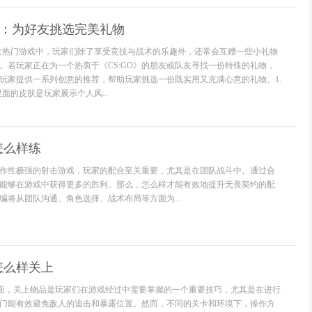
荐：为好友挑选完美礼物
》这款热门游戏中，玩家们除了享受竞技与战术的乐趣外，还常会互赠一些小礼物
。若玩家正在为一个热衷于《CS:GO》的朋友或队友寻找一份特殊的礼物，
玩家提供一系列创意的推荐，帮助玩家挑选一份既实用又充满心意的礼物。1.
里面的皮肤是玩家展示个人风...
怎么样练
作性极强的射击游戏，玩家的配合至关重要，尤其是在团队战斗中。通过合
能够在游戏中获得更多的胜利。那么，怎么样才能有效地提升无畏契约的配
编将从团队沟通、角色选择、战术布局等方面为...
怎么样关上
里面，关上物品是玩家们在游戏经过中需要掌握的一个重要技巧，尤其是在进行
门能有效避免敌人的追击和暴露位置。然而，不同的关卡和环境下，操作方