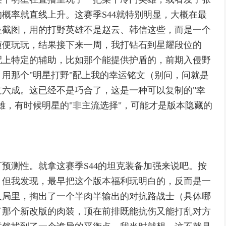
概率就直线上升。这赛季S44就特别明显，大概在最
位截图，用的打野英雄不是赵云、韩信这些，而是一个
随便玩玩，结果接下来一周，我打钻石到星耀段位的
配上特定的辅助，比如那个能提供护盾的，前期入侵野
用那个"明星打野"配上我的幸运铭文（别问，问就是
过六成。这已经不是巧合了，这是一种可以复制的"幸
雄，有时候明星的"非主流选择"，可能才是版本隐藏的
预测性。就拿这赛季S44的坦克装备加强来说吧。按
。但我发现，最早把这个版本福利玩明白的，反而是一
人局里，掏出了一个半肉半输出的对抗路战士（具体哪
了那个新改版的肉装，顶在前排既能抗伤又能打乱对方