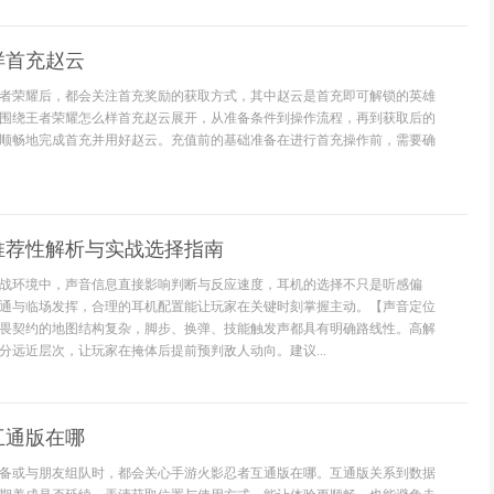
样首充赵云
者荣耀后，都会关注首充奖励的获取方式，其中赵云是首充即可解锁的英雄
围绕王者荣耀怎么样首充赵云展开，从准备条件到操作流程，再到获取后的
顺畅地完成首充并用好赵云。充值前的基础准备在进行首充操作前，需要确
推荐性解析与实战选择指南
战环境中，声音信息直接影响判断与反应速度，耳机的选择不只是听感偏
通与临场发挥，合理的耳机配置能让玩家在关键时刻掌握主动。【声音定位
畏契约的地图结构复杂，脚步、换弹、技能触发声都具有明确路线性。高解
分远近层次，让玩家在掩体后提前预判敌人动向。建议...
互通版在哪
备或与朋友组队时，都会关心手游火影忍者互通版在哪。互通版关系到数据