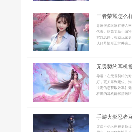
王者荣耀怎么
导语很多玩家在进入王
代表。这篇文章小编将
实战思路，帮助玩家更
认账号情形正常并完...
无畏契约耳机
导语：在无畏契约的对
好，更关系到定位、沟
决定信息获取效率】无
析度的耳机能够清晰区
手游火影忍者
导语不少玩家在更换设