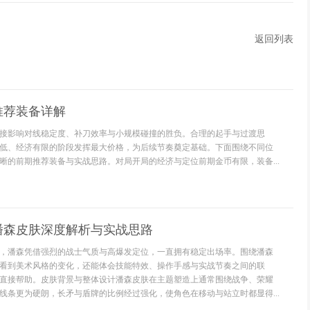
返回列表
推荐装备详解
接影响对线稳定度、补刀效率与小规模碰撞的胜负。合理的起手与过渡思
低、经济有限的阶段发挥最大价格，为后续节奏奠定基础。下面围绕不同位
晰的前期推荐装备与实战思路。对局开局的经济与定位前期金币有限，装备...
潘森皮肤深度解析与实战思路
，潘森凭借强烈的战士气质与高爆发定位，一直拥有稳定出场率。围绕潘森
看到美术风格的变化，还能体会技能特效、操作手感与实战节奏之间的联
直接帮助。皮肤背景与整体设计潘森皮肤在主题塑造上通常围绕战争、荣耀
线条更为硬朗，长矛与盾牌的比例经过强化，使角色在移动与站立时都显得...