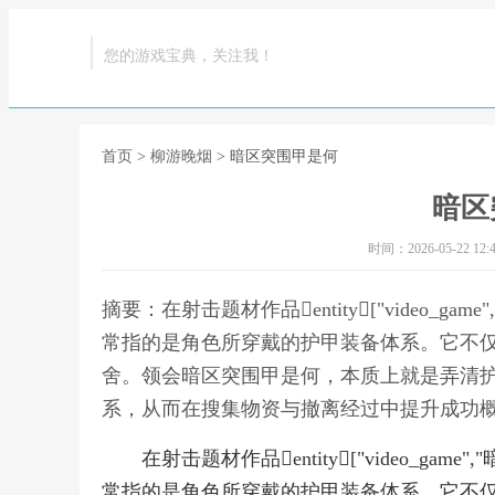
您的游戏宝典，关注我！
首页
>
柳游晚烟
> 暗区突围甲是何
暗区
时间：2026-05-22 12:4
摘要：在射击题材作品entity["video_game","暗区
常指的是角色所穿戴的护甲装备体系。它不
舍。领会暗区突围甲是何，本质上就是弄清
系，从而在搜集物资与撤离经过中提升成功概
在射击题材作品entity["video_game","暗区突
常指的是角色所穿戴的护甲装备体系。它不