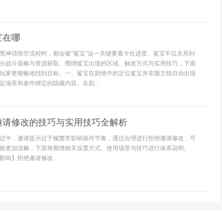
宝在哪
黑神话悟空流程时，都会被“鲨宝”这一关键要素卡住进度。鲨宝不仅关系到
分战斗策略与资源获取。围绕鲨宝出现的区域、触发方式与实用技巧，下面
玩家更顺畅地找到目标。一、鲨宝在剧情中的定位鲨宝并非随主线自动出现
定场景和条件绑定的隐藏内容。在剧...
邀请修改的技巧与实用技巧全解析
过中，邀请提示过于频繁常影响操作节奏，通过合理进行拒绝邀请修改，可
验更加流畅，下面将围绕相关设置方式、使用场景与技巧进行体系说明。
响】拒绝邀请修改...