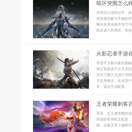
暗区突围怎么
在暗区行动经过中，角
易忽视却极为关键的环
喝水的具体操作技巧与
响在进入对局后，角色会
火影忍者手游
导语不少新玩家在接触
择正规渠道不仅关系到
买与下载方式进行详细
方应用商店。安卓用户
本，省去手动配置...
王者荣耀刺客
导语：在王者荣耀的游
英雄的常用铭文配置，
胁。这篇文章小编将详细