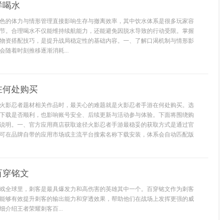
样喝水
色的体力与情形管理直接影响生存与撤离效率，其中饮水体系是很多玩家容
节。合理喝水不仅能维持续航能力，还能避免因脱水导致的行动受限。掌握
物资搭配技巧，是提升战局稳定性的基础内容。一、了解口渴机制与情形影
随着时刻推移逐渐消耗...
在何处购买
火影忍者题材相关作品时，最关心的难题就是火影忍者手游在何处购买。选
下载是否顺利，也影响账号安全、后续更新与活动参与体验。下面将围绕购
说明。一、官方应用商店获取途径火影忍者手游最稳妥的获取方式是通过官
可在品牌自带的应用市场或主流平台搜索名称下载安装，体系会自动匹配版
百穿铭文
戏全球里，刺客是最具爆发力和高伤害的英雄其中一个。百穿铭文作为刺客
能够有效提升刺客的输出能力和穿透效果，帮助他们在战场上发挥更强的威
介绍王者荣耀刺客百...