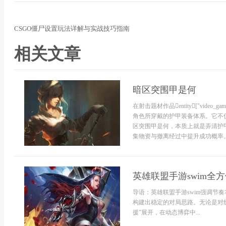
CSGO僵尸设置玩法详解与实战技巧指南
相关文章
暗区突围甲是何
在射击题材作品entity["video_game
角色所穿戴的护甲装备体系。它不
区突围甲是何，本质上就是弄清护
集物资与撤离经过中提升成功概率。
英雄联盟手游swim全
导语：英雄联盟手游swim强调节
构建出稳定的对局思路。无论是对线
援”展开，在动态博弈中...