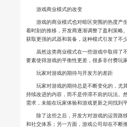
游戏商业模式的改变
游戏的商业模式也对暗区突围的热度产
着时刻的推移，开发商逐渐调整了盈利策略。
获取更强的武器和装备，这种模式引发了不
虽然这类商业模式在一些游戏中取得了
要素使得游戏的平衡性更差，很多非付费玩
玩家对游戏的期待与开发方的差距
玩家对游戏的期待总是不断变化的，尤
持续改进的内容，而不是停滞不前的玩法。
需求，未能在玩家体验和游戏更新之间找到
除了这些之后，开发方对游戏的运营路
和社交体系；另一方面，游戏公司却在不断