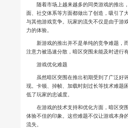
随着市场上越来越多的同类游戏的推出
面、社交体系等方面都做出了创造，吸引了
与其他游戏竞争。玩家的流失不仅是由于游
力的体验。
新游戏的推出并不是单纯的竞争难题，
注意力被迅速分散，暗区突围未能及时进行
游戏优化难题
虽然暗区突围在推出初期受到了广泛好
现。卡顿、掉帧、加载时刻过长等技术难题
低了玩家的忠诚度。
在游戏的技术支持和优化方面，暗区突
体验不佳的印象。这些难题不仅让游戏本身
流失。