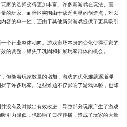
，玩家的选择变得更加丰富。许多新游戏在玩法、画
大量的玩家。而暗区突围由于缺乏明显的创造点，难以
戏内容的单一性，还由于其他新兴游戏提供了更具吸引
而一个行业整体动向。游戏市场本身的变化使得玩家的
有效的调整，错失了巩固和扩展玩家群体的机会。
评，但随着玩家数量的增加，游戏的优化难题逐渐浮
困扰了许多玩家。这些难题不仅影响了游戏体验，也降
围并没有及时做出有效改进，导致部分玩家产生了游戏
的吸引力降低，也影响了口碑传播，造成了玩家的大量