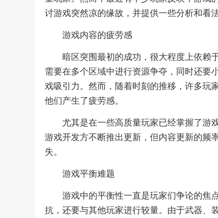
讨游戏突然凉的缘故，并提供一些分析和看
游戏内容的疲劳感
暗区突围最初的成功，很大程度上依赖
需要在多个区域中进行资源争夺，同时还要
戏吸引力。然而，随着时刻的推移，许多玩
他们产生了疲劳感。
尤其是在一些高质量玩家已经掌握了游
游戏开发方不断推出更新，但内容更新的频
失。
游戏平衡难题
游戏中的平衡性一直是玩家们争论的焦点
抗，还要与其他玩家进行较量。由于武器、