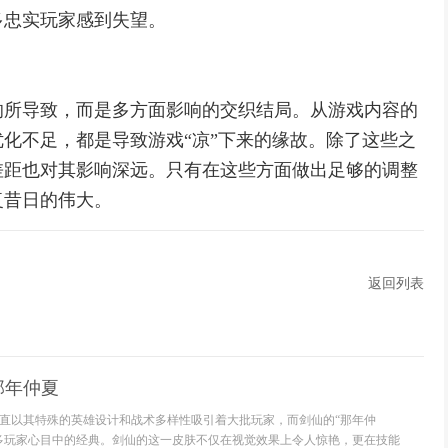
多忠实玩家感到失望。
响所导致，而是多方面影响的交织结局。从游戏内容的
化不足，都是导致游戏“凉”下来的缘故。除了这些之
差距也对其影响深远。只有在这些方面做出足够的调整
复昔日的伟大。
返回列表
那年仲夏
直以其特殊的英雄设计和战术多样性吸引着大批玩家，而剑仙的“那年仲
多玩家心目中的经典。剑仙的这一皮肤不仅在视觉效果上令人惊艳，更在技能