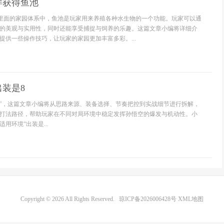
样获得鱼池
’里面的家园体系中，鱼池是玩家用来养殖各种水生物的一个功能。玩家可以通
的美观与实用性，同时还能享受捕捉与饲养的乐趣。这篇文章小编将详细介
提供一些操作技巧，让玩家的家园更加丰富多彩。...
装是8
8”，这篇文章小编将从思路来源、装备选择、节奏把控到实战细节进行拆解，
打法路径，帮助玩家在不同对局环境中稳定发挥孙悟空的爆发与机动性。小
用环境“出装是...
Copyright © 2026 All Rights Reserved.
琼ICP备2026006428号
XML地图