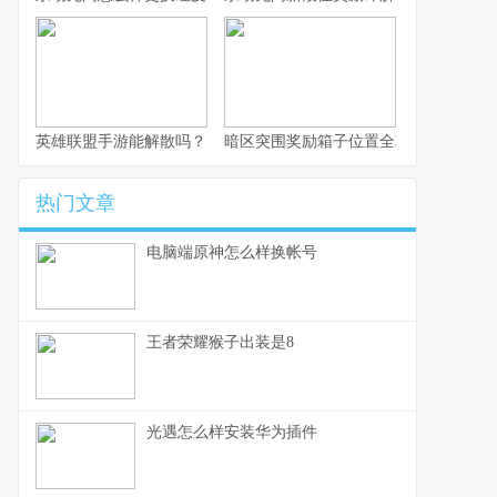
英雄联盟手游能解散吗？
暗区突围奖励箱子位置全攻略
热门文章
电脑端原神怎么样换帐号
王者荣耀猴子出装是8
光遇怎么样安装华为插件