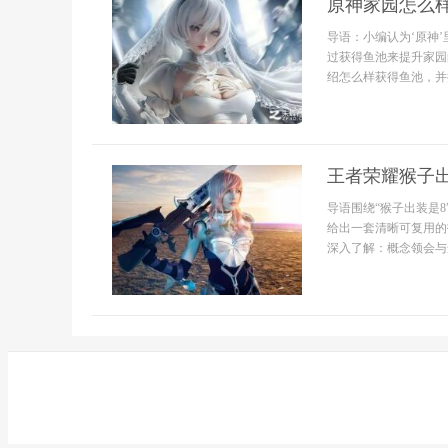
原神家园怎么
导语：小编认为‘原神
过获得鱼池来提升家园
绍怎么样获得鱼池，并
王者荣耀猴子出
导语围绕“猴子出装是
给出一套清晰可复用的
深入了解：概念领会与适