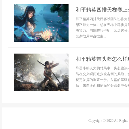
和平精英四排天梯赛上
和平精英四排天梯赛以团队协作为
思路融为一体。想在天梯中稳步提
决策力。围绕阵容搭配、落点选择
复杂战局中占据主...
和平精英带头盔怎么样
导语小编认为的对局中，头盔往决
能在交火瞬间减少被击倒的风险，
稳定发挥的重要一步。头盔的基础
后，来自正面和侧面的头部命中会被削
Copyright © 2026 All Right