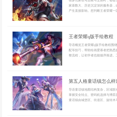
很多玩家在考虑账号交易时，都会
家基数大、历史沉淀深的服务器，
产生直接影响。想判断王者荣耀一区值
王者荣耀q版手绘教程
导语概览王者荣耀q版手绘教程围
配等技巧，帮助绘画爱慕者把熟悉
整流程，让初学者也能循序推进。工
第五人格童话镇怎么样
导语童话镇地图结构复杂，区域联
掌握安全转点、密码机选择与博弈
童话镇由城堡区、街道区、旋转木马