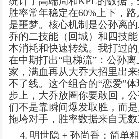
统计了高端局和KPL的数据
胜率常年稳定在60%上下，
是噩梦。核心机制是公孙离的
乔的二技能（回城）和四技能
本消耗和快速转线。我打过的
在中期打出“电梯流”：公孙
家，满血再从大乔大招里出来
不了线。这个组合的“恋爱”
步上，大乔放圈你要敢回，公
们不是靠瞬间爆发取胜，而是
拖垮对手，胜率数据来自无数
4. 明世隐 + 孙尚香：简