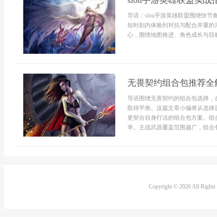
slou手游英雄联盟实
导语：slou手游英雄联盟围绕快
短时刻内体验到对抗与配合并重的乐
心，围绕地图推进、角色成长与目标争
无畏契约组合包推荐全
导语围绕无畏契约的组合包选择，
取得平衡。这篇文章小编将从选择
更契合自身打法的组合包方案。组
率。主战武器覆盖范围越广，组合包
Copyright © 2026 All Right