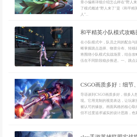
章小编将详细介绍怎么样在“野人
了模式概述“野人来了”是《和平精
人”...
和平精英小队模式攻略
在小队模式中，队员之间的配合与
晰掌握跳点选择、物资分布、转移
将围绕小队模式实战场景，结合攻
伍在不同阶段稳步推进。一、跳点选
CSGO画质多好：细
导语谈到CSGO画质多好，很多
现。它用克制的视觉表达，让玩家
被认可的缘故。画面风格的核心取
但不过度追求诚实的设计思路，色彩对