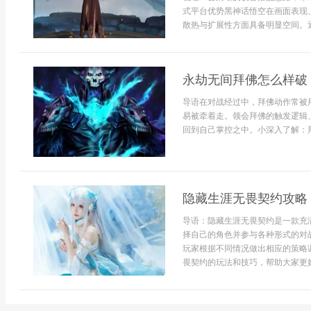
式平台优势黑神话悟空在画面表现
散热与扩展性方面具备明显空间。通
永劫无间拜佛怎么样破
导语在对战经过中，拜佛动作常被
易被牵着走。领会拜佛的触发逻辑
回到自己掌控之中。小深入了解：拜佛动作的实
隐藏生涯无畏契约攻略
导语：隐藏生涯无畏契约是一款充
择自己的角色并参与各种形式的对
玩家根据不同情况做出相应的策略
畏契约的玩法和技巧，帮助大家更好地