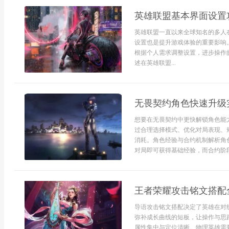
英雄联盟基本界面设置
英雄联盟一直以来全球知名的多人
设置也是提升游戏体验的重要影响
根据个人需求调整设置，进步操作
述在英雄联盟...
无畏契约角色快速升级
想要在无畏契约中更快解锁角色能
过合理选择模式、优化对局表现、
消耗。角色经验与合约机制解析角
对局即可获得基础经验，而合约阶段
王者荣耀攻击铭文搭配
导语攻击铭文搭配决定了英雄在对
弥补成长曲线的短板，让操作与思
属性集中与定位清晰。物理英雄需