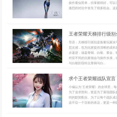
操作看似简单，但掌握得好，可以
激烈的对抗中丧失了很多机会。这篇
王者荣耀天梯排行级别
导语：天梯排行级别是衡量玩家水
层次感，也为玩家提供清晰的成长
步递进，涵盖青铜、白银、黄金、
对应不同的玩家领会与操作水准，
与白银阶段特点青铜与白...
求个王者荣耀战队宣言
小编认为‘王者荣耀》的全球里，
为了追求胜利，更是为了展现团队
间的默契配合。为了让每个战队成
这不仅一个目标的表达，更是一种团