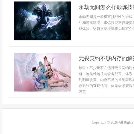
永劫无间怎么样锻炼技
永劫无间是一款极富挑战性的游戏
斗和游戏环境。锻炼技能不仅能提
戏体验。这篇文章小编将为玩家介绍
无畏契约不够内存的解
导语：不少玩家在运行无畏契约时
断，这类难题往与设备配置、体系
到明显改善。内存不足的常见表现
存紧张的直观信号。体系会频繁调
段更...
Copyright © 2026 All Right