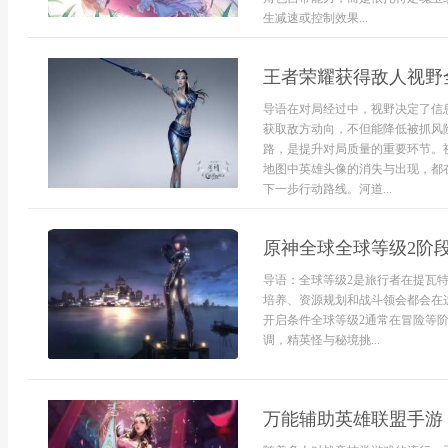
生减速或控制效果...
王者荣耀获得敌人视野
导语在对局经过中，视野决定了信
获取敌方动向，不但能降低被抓风
路，是提升对局质量的重要环节。
地图中英雄头像的消失与出现，都
下一步行动路线。河道...
原神全球全球等级2阶
导语：全球等级2是旅行者在提瓦
培养、资源规划和战斗领会都会在
开启条件全球等级2通常在冒险等
调，精英怪与秘境挑...
万能辅助英雄联盟手游