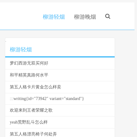
柳游轻烟
柳游晚烟
.
柳游轻烟
梦幻西游无双买何好
和平精英真路何水平
第五人格卡片黄金怎么样卖
:::writing{id="73942" variant="standard"}
欢迎来到王者荣耀之歌
yeah荒野乱斗怎么样
第五人格漂亮椅子何处弄