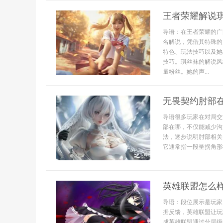
王者荣耀解说
导语：在王者荣耀的广
名解说，凭借其特殊的
特色、玩法技巧以及她
技巧。琪丝袜的解说风
量粉丝。她的声...
无畏契约肘部
导语很多玩家在对局交
部在哪，不仅能减少沟
法，逐步说明肘部相关
它通常指一段呈拐角形
英雄联盟怎么
导语：段位展示是玩家
据反馈，英雄联盟让玩
成英雄联盟通过分层级