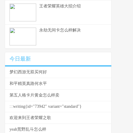
王者荣耀英雄大招介绍
永劫无间卡怎么样解决
今日最新
梦幻西游无双买何好
和平精英真路何水平
第五人格卡片黄金怎么样卖
:::writing{id="73942" variant="standard"}
欢迎来到王者荣耀之歌
yeah荒野乱斗怎么样