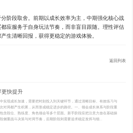
于分阶段取舍。前期以成长效率为主，中期强化核心战
买都应服务于自身玩法节奏，而非盲目跟随。理性评估
都产生清晰回报，获得更稳定的游戏体验。
返回列表
样更快提升
中实现成长加速，需要把时刻投入到关键环节，通过清晰目标、有效练习与
次对局都产生积累，从而形成稳定进步的路径。一、领会成长体系与阶段重
包含段位、熟练度、角色领会等多个层面。新手阶段应把注意力放在基础操
段侧重战斗决策与对局节奏，后期阶段则需要追求稳定发挥与细...