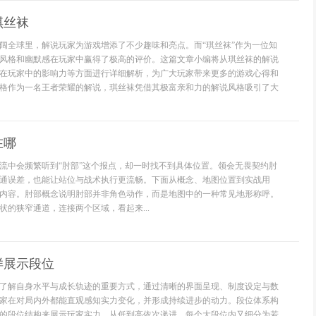
琪丝袜
阔全球里，解说玩家为游戏增添了不少趣味和亮点。而“琪丝袜”作为一位知
风格和幽默感在玩家中赢得了极高的评价。这篇文章小编将从琪丝袜的解说
在玩家中的影响力等方面进行详细解析，为广大玩家带来更多的游戏心得和
格作为一名王者荣耀的解说，琪丝袜凭借其极富亲和力的解说风格吸引了大
在哪
流中会频繁听到“肘部”这个报点，却一时找不到具体位置。领会无畏契约肘
通误差，也能让站位与战术执行更流畅。下面从概念、地图位置到实战用
内容。肘部概念说明肘部并非角色动作，而是地图中的一种常见地形称呼。
状的狭窄通道，连接两个区域，看起来...
样展示段位
了解自身水平与成长轨迹的重要方式，通过清晰的界面呈现、制度设定与数
家在对局内外都能直观感知实力变化，并形成持续进步的动力。段位体系构
的段位结构来展示玩家实力，从低到高依次递进，每个大段位内又细分为若