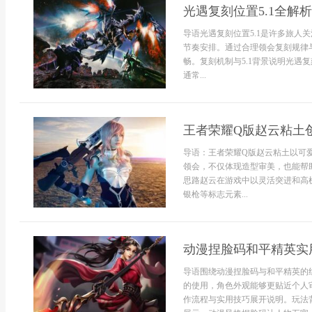
光遇复刻位置5.1全解析
导语光遇复刻位置5.1是许多旅人
节奏安排。通过合理领会复刻规律
畅。复刻机制与5.1背景说明光遇
通常...
王者荣耀Q版赵云粘土
导语：王者荣耀Q版赵云粘土以可
领会，不仅体现造型审美，也能帮
思路赵云在游戏中以灵活突进和高
银枪等标志元素...
动漫捏脸码和平精英实
导语围绕动漫捏脸码与和平精英的
的使用，角色外观能够更贴近个人
作流程与实用技巧展开说明。玩法