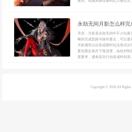
展示。动漫风格捏脸码让人物五官、
永劫无间月影怎么样完
导语：月影是永劫无间中不少玩家
晰的完成思路与操作要点，可以显
月影通常以任务或限时玩法形式出
要在限定条件下推进度，由此对制
度要求，避免盲目行动造成时刻浪..
Copyright © 2026 All Right