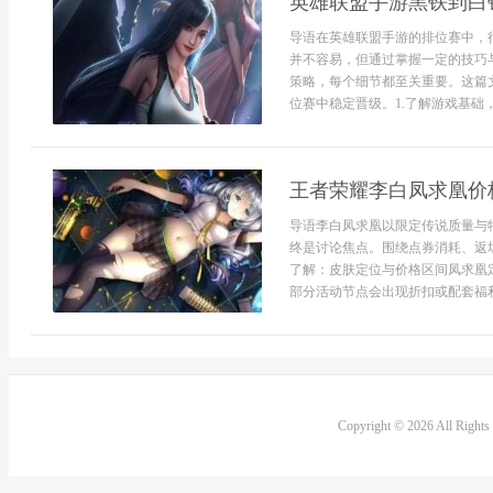
英雄联盟手游黑铁到白
导语在英雄联盟手游的排位赛中，
并不容易，但通过掌握一定的技巧
策略，每个细节都至关重要。这篇
位赛中稳定晋级。1.了解游戏基础
王者荣耀李白凤求凰价
导语李白凤求凰以限定传说质量与
终是讨论焦点。围绕点券消耗、返
了解：皮肤定位与价格区间凤求凰
部分活动节点会出现折扣或配套福利
Copyright © 2026 All Right