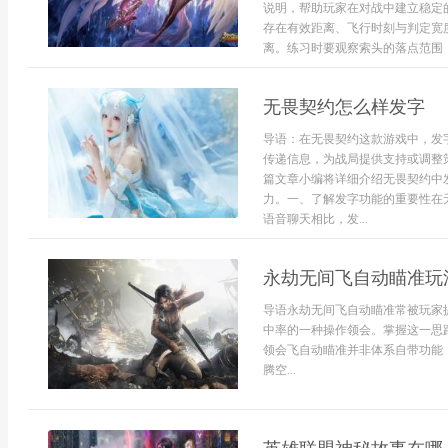
说明，帮助玩家在对战中建立稳定
存在有效距离、飞行时刻与判定宽
离。练习时要观察索头的落点范围，而
无畏契约怎么样发字
导语：在无畏契约这款游戏中，发
传递信息，为战局提供支持或调整
篇文章小编将详细介绍无畏契约中
力。一、了解发字功能的重要性在
语音聊天相比，发...
永劫无间飞自动瞄准玩
导语永劫无间飞自动瞄准常被玩家
中率的一种操作领会。掌握这一思
领会飞自动瞄准并非体系自带功能
腾空...