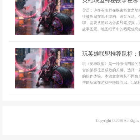
英雄联盟神秘故事在哪
导语：许多召唤师在探索符文之地
往被埋藏在地图结构、语音互动、
哪，需要从游戏内外多线索挖掘，
故事图景。地图细节中的暗藏信息在
玩英雄联盟推荐鼠标：
玩《英雄联盟》是一种激情四溢的
合的鼠标往是成败的关键。选择一
的操作体验。本篇文章将从不同角
帮助玩家在游戏中脱颖而出。1.鼠
Copyright © 2026 All Right