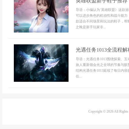
英雄联盟新手鞋子推荐
导语：小编认为‘英雄联盟》这款
可以进步角色的机动性和战斗能力
款适合不同场景和玩法的鞋子，帮
之靴是新手玩家非...
光遇任务1013全流程
导语：光遇任务1013围绕探索、
旅人重新领会光之全球的节奏与默契
结构光遇任务1013延续了每日内
任...
Copyright © 2026 All Right