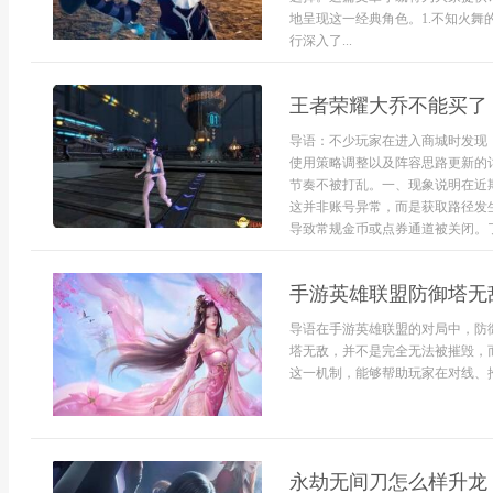
地呈现这一经典角色。1.不知火舞的
行深入了...
王者荣耀大乔不能买了
导语：不少玩家在进入商城时发现
使用策略调整以及阵容思路更新的
节奏不被打乱。一、现象说明在近
这并非账号异常，而是获取路径发
导致常规金币或点券通道被关闭。了解
手游英雄联盟防御塔无
导语在手游英雄联盟的对局中，防
塔无敌，并不是完全无法被摧毁，
这一机制，能够帮助玩家在对线、推进
永劫无间刀怎么样升龙