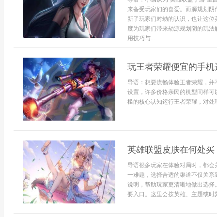
来备受玩家们的喜爱。而源规划阴
新了玩家们对劫的认识，也让这位
度为玩家们带来劫源规划阴的玩法
用技巧与...
玩王者荣耀便宜的手机
导语：想要流畅体验王者荣耀，并
设置，许多价格亲民的机型同样可
槛的核心认知运行王者荣耀，对处理
英雄联盟皮肤在何处买
导语很多玩家在体验对局时，都会
一难题，选择合适的渠道不仅关系
说明，帮助玩家更清晰地做出选择
要入口。这里会按英雄、主题或时刻