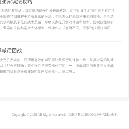
盟亚索玩法攻略
里面的经典英雄，其特殊的操作性和技能机制，使得他在手游版中也拥有广泛
小编将详细讲解手游版亚索的玩法，包括怎么样高效利用他的技能、合理选
的技巧以及常见的战术思路，帮助玩家提升游戏体验和胜率。亚索技能解析
，亚索的技能与端游大体相似，但操作方式有所不同。亚索的技能分为四
.
样喊话团战
决定胜负走向，而清晰有效的喊话能让队伍行动保持一致。掌握合适的沟通
以让配合更顺畅，减少误判与浪费操作空间。一、团战喊话的重要意义团战
技能与目标选择都在短时刻内发生变化。通过喊...
Copyright © 2026 All Rights Reserved.
琼ICP备2026006428号
XML地图