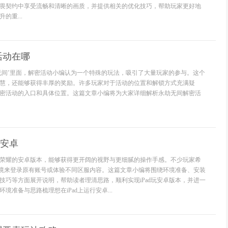
畏契约中享受流畅和清晰的画质，并提供相关的优化技巧，帮助玩家更好地
的重...
活动在哪
无间’里面，解密活动小编认为一个特殊的玩法，吸引了大量玩家的参与。这个
慧，还能够获得丰厚的奖励。许多玩家对于活动的位置和解锁方式充满疑
密活动的入口和具体位置。这篇文章小编将为大家详细解析永劫无间解密活
玩安卓
荣耀的安卓版本，能够获得更开阔的视野与更细腻的操作手感。不少玩家希
卓环境来登录原有账号或体验不同区服内容。这篇文章小编将围绕环境准备、安装
技巧等方面展开说明，帮助读者理清思路，顺利实现iPad玩安卓版本，并进一
境准备与思路梳理想在iPad上运行安卓...