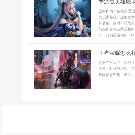
手游版英雄联
亚索作为《英雄联盟’
的玩家基础。这篇文章
择装备、应对不同局势
与操作要领在手游版中
个，分别是斩钢闪（Q..
王者荣耀怎么
导语在对局中，团战往
方式、时机与内容，可
阶段信息密集，走位、