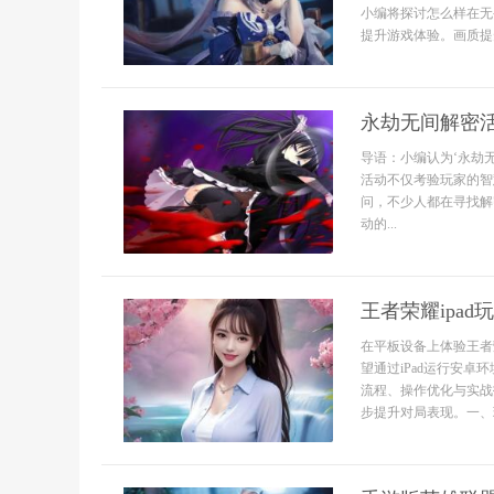
小编将探讨怎么样在无
提升游戏体验。画质提升
永劫无间解密
导语：小编认为‘永劫
活动不仅考验玩家的智
问，不少人都在寻找解
动的...
王者荣耀ipad
在平板设备上体验王者
望通过iPad运行安
流程、操作优化与实战
步提升对局表现。一、环