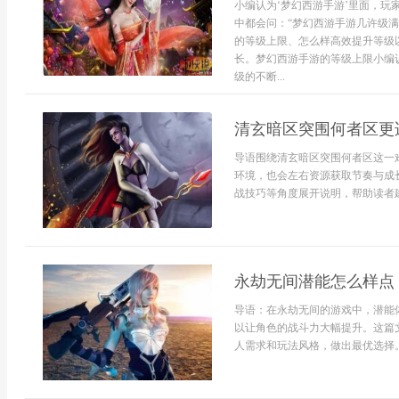
小编认为‘梦幻西游手游’里面，
中都会问：“梦幻西游手游几许级
的等级上限、怎么样高效提升等级
长。梦幻西游手游的等级上限小编认
级的不断...
清玄暗区突围何者区更
导语围绕清玄暗区突围何者区这一
环境，也会左右资源获取节奏与成
战技巧等角度展开说明，帮助读者建立
永劫无间潜能怎么样点
导语：在永劫无间的游戏中，潜能
以让角色的战斗力大幅提升。这篇
人需求和玩法风格，做出最优选择。