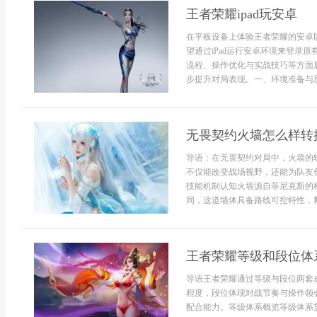
王者荣耀ipad玩安卓
在平板设备上体验王者荣耀的安卓
望通过iPad运行安卓环境来登录
流程、操作优化与实战技巧等方面展
步提升对局表现。一、环境准备与思路
无畏契约火墙怎么样转
导语：在无畏契约对局中，火墙的
不仅能改变战场视野，还能为队友
技能机制认知火墙源自菲尼克斯的
同，这道墙体具备路线可控特性，释
王者荣耀等级和段位体
导语王者荣耀通过等级与段位两套
程度，段位体现对战节奏与操作领
配合能力。等级体系概览等级体系