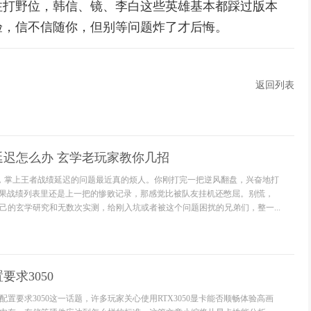
注打野位，韩信、镜、李白这些英雄基本都踩过版本
验，信不信随你，但别等问题炸了才后悔。
返回列表
延迟怎么办 玄学老玩家教你几招
啊，掌上王者战绩延迟的问题最近真的烦人。你刚打完一把逆风翻盘，兴奋地打
结果战绩列表里还是上一把的惨败记录，那感觉比被队友挂机还憋屈。别慌，
己的玄学研究和无数次实测，给刚入坑或者被这个问题困扰的兄弟们，整一...
要求3050
置要求3050这一话题，许多玩家关心使用RTX3050显卡能否顺畅体验高画