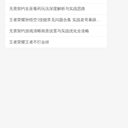
无畏契约女巫毒药玩法深度解析与实战思路
王者荣耀孙悟空1技能常见问题合集 实战老哥暴躁解答不废话版
无畏契约游戏清晰画质设置与实战优化全攻略
王者荣耀王者不打会掉