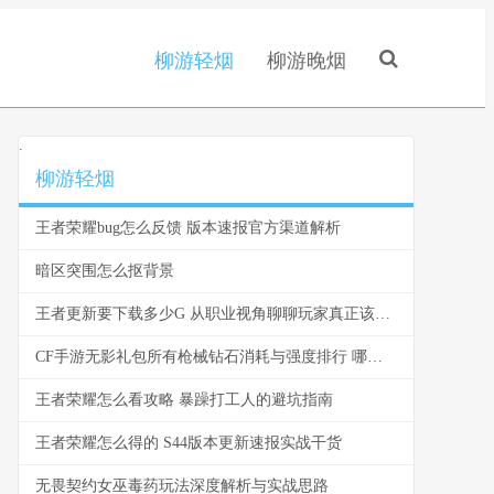
柳游轻烟
柳游晚烟
.
柳游轻烟
王者荣耀bug怎么反馈 版本速报官方渠道解析
暗区突围怎么抠背景
王者更新要下载多少G 从职业视角聊聊玩家真正该关心的事
CF手游无影礼包所有枪械钻石消耗与强度排行 哪把最值你攒的钻石
王者荣耀怎么看攻略 暴躁打工人的避坑指南
王者荣耀怎么得的 S44版本更新速报实战干货
无畏契约女巫毒药玩法深度解析与实战思路