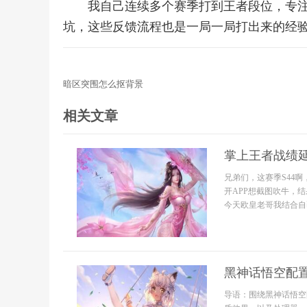
我自己连续多个赛季打到王者段位，专
坑，这些反馈流程也是一局一局打出来的经
暗区突围怎么抠背景
相关文章
掌上王者战绩
兄弟们，这赛季S44
开APP想截图吹牛，
今天欧皇老哥我结合自
黑神话悟空配置
导语：围绕黑神话悟空配