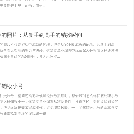
资格并非单一证书，而是...
位的照片：从新手到高手的精妙瞬间
的照片不仅是游戏中成就的体现，也是玩家不断成长的记录。从新手到高
蕴含着无数次的努力与进步。这篇文章小编将带玩家深入分析怎么样通过段
获属于自己的精妙瞬间，并为玩家提...
样销毁小号
社交账号、精简游戏记录或避免账号混用时，都会遇到怎么样彻底处理小号
怎么样销毁小号，这篇文章小编将从准备条件、操作路径、关键提醒到替代
，帮助玩家按规范完成操作，避免遗留风险。一、了解销毁小号的基本含义
通常指对关联的游戏账号进...