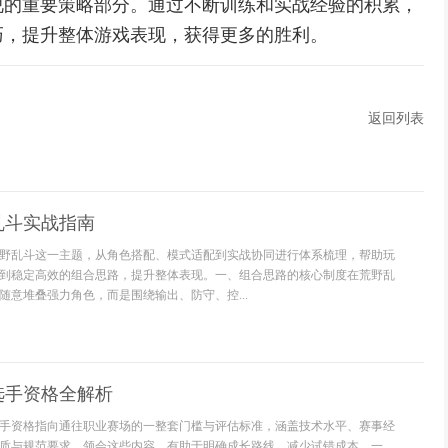
视的重要策略部分。通过不断训练和实战经验的积累，
巧，提升整体游戏表现，获得更多的胜利。
返回列表
乱斗实战指南
野乱斗这一主题，从角色搭配、模式适配到实战协同进行体系梳理，帮助玩
到稳定高效的组合思路，提升整体表现。一、组合思路的核心制度在荒野乱
随意堆叠强力角色，而是围绕输出、防守、控...
选手资格全解析
手资格指向通往职业赛场的一整套门槛与评估标准，涵盖技术水平、赛事经
质与规范要求。领会这些内容，有助于明确成长路线，减少试错成本。一、