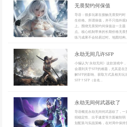
无畏契约何保值
导语：很多玩家在接触无畏契约时
生价格。所谓保值，并不只指外观
上。围绕无畏契约何保值这一主题
点。核心机制带来的长期价格无畏
练习成果不会轻易过时。地图结构、
永劫无间几许SFP
小编认为‘永劫无间》这款游戏中，
会遇到关于SFP的难题，尤其是在
解SFP的影响、获取方式及相关
SFP？SFP（全名...
永劫无间何武器砍了
导语概览永劫无间何武器砍了，一
招稳定性、出手速度等方面被削弱
划配装与实战策略，在对局中保持