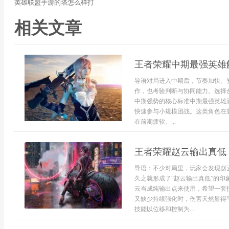
英雄联盟手游的塔怎么样打
相关文章
王者荣耀中期最强英雄
导语对局进入中期后，节奏加快、
作，也考验判断与协同能力。选择
中期强势的核心标准中期最强英雄
快速参与小规模团战。这类角色在
在前期疲软。...
王者荣耀赵云输出真低
导语：不少对局里，玩家会发现赵
久之就形成了“赵云输出真低”的
云当成纯输出点来使用，希望一套
又缺少持续强化时，伤害天然显得
技能以位移和控制为...