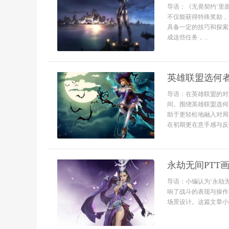
导语：《无畏契约’里
不仅能获得特殊奖励，
具备一定的技巧和探索
成这些任务，...
英雄联盟选何
导语：在英雄联盟的对
间。围绕英雄联盟选何
助于更轻松地融入对局
在初期更在意手感与反
永劫无间PTT
导语：小编认为‘永劫
响了战斗的表现与操作
场景设计。这篇文章小