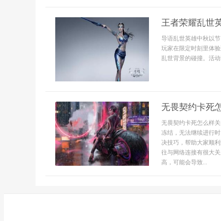
王者荣耀乱世
导语乱世英雄中秋以节
玩家在限定时刻里体验
乱世背景的碰撞。活动
无畏契约卡死
无畏契约卡死怎么样关
冻结，无法继续进行时
决技巧，帮助大家顺利
往与网络连接有很大关
高，可能会导致...