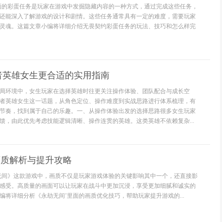
面的彩蛋任务是玩家在游戏中发掘隐藏内容的一种方式，通过完成这些任务，
还能深入了解游戏的设计和剧情。这些任务通常具有一定的难度，需要玩家
灵魂。这篇文章小编将详细介绍无畏契约彩蛋任务的玩法、技巧和怎么样完
者英雄女生更合适的实用指南
局环境中，女生玩家在选择英雄时往更关注操作体验、团队配合与成长空
者英雄女生这一话题，从角色定位、操作难度到实战思路进行体系梳理，有
节奏，找到属于自己的乐趣。一、从操作体验出发的选择思路很多女生玩家
馈，由此优先考虑技能逻辑清晰、操作连贯的英雄。这类英雄不依赖复杂...
画质解析与提升攻略
无间》这款游戏中，画质不仅是玩家游戏体验的关键影响其中一个，还直接影
感受。高质量的画面可以让玩家在战斗中更加沉浸，享受更加细腻和诚实的
编将详细分析《永劫无间’里面的画质优化技巧，帮助玩家提升游戏的...