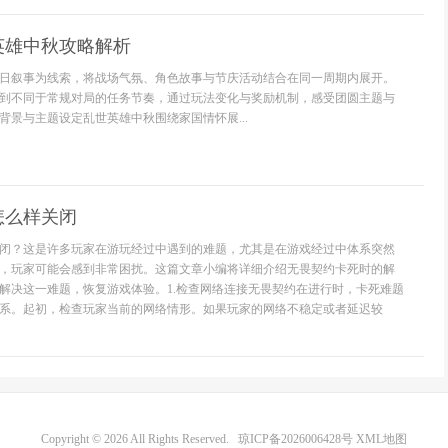
英雄中秋攻略解析
日叙事为线索，将战场气氛、角色故事与节庆活动结合在同一周期内展开。
到不同于常规对局的任务节奏，通过玩法变化与奖励机制，感受团圆主题与
背景与主题设定乱世英雄中秋围绕家国情怀展...
怎么样关闭
闭？这是许多玩家在游玩经过中遇到的难题，尤其是在游戏经过中体系突然
，玩家可能会感到非常困扰。这篇文章小编将详细介绍无畏契约卡死时的解
解决这一难题，恢复游戏体验。1.检查网络连接无畏契约在进行时，卡死难题
系。起初，检查玩家当前的网络情形。如果玩家的网络不稳定或者延迟较
Copyright © 2026 All Rights Reserved.
琼ICP备2026006428号
XML地图