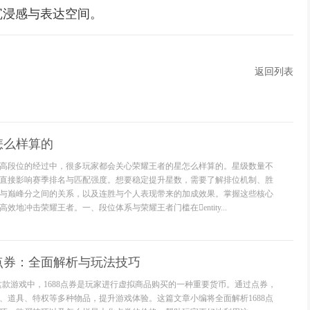
沉浸感与表达空间。
返回列表
怎么样算的
高段位的经过中，很多玩家都会关心荣耀王者的星怎么样算的。星级数量不
直接影响赛季排名与匹配强度。想要稳定提升星数，需要了解排位机制、胜
与巅峰分之间的关系，以及连胜与个人表现带来的加成效果。掌握这些核心
效地冲击荣耀王者。一、段位体系与荣耀王者门槛在entity...
8点券：全面解析与玩法技巧
这款游戏中，1688点券是玩家进行虚拟商品购买的一种重要货币。通过点券，
、道具、特权等多种物品，提升游戏体验。这篇文章小编将全面解析1688点