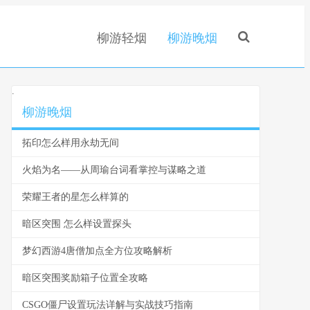
柳游轻烟
柳游晚烟
.
柳游晚烟
拓印怎么样用永劫无间
火焰为名——从周瑜台词看掌控与谋略之道
荣耀王者的星怎么样算的
暗区突围 怎么样设置探头
梦幻西游4唐僧加点全方位攻略解析
暗区突围奖励箱子位置全攻略
CSGO僵尸设置玩法详解与实战技巧指南