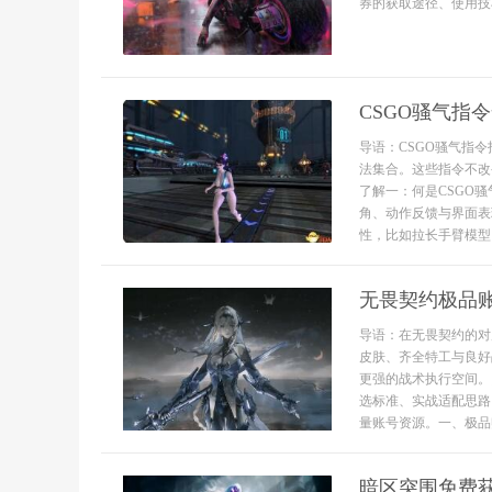
券的获取途径、使用技
CSGO骚气指
导语：CSGO骚气指
法集合。这些指令不改
了解一：何是CSGO
角、动作反馈与界面表
性，比如拉长手臂模型、
无畏契约极品
导语：在无畏契约的对
皮肤、齐全特工与良好
更强的战术执行空间。
选标准、实战适配思路
量账号资源。一、极品账
暗区突围免费