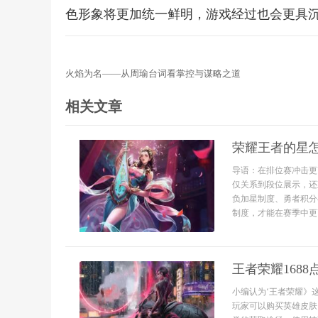
色形象将更加统一鲜明，游戏经过也会更具
火焰为名——从周瑜台词看掌控与谋略之道
相关文章
荣耀王者的星
导语：在排位赛冲击更
仅关系到段位展示，还
负加星制度、勇者积分
制度，才能在赛季中更高
王者荣耀168
小编认为‘王者荣耀》
玩家可以购买英雄皮肤