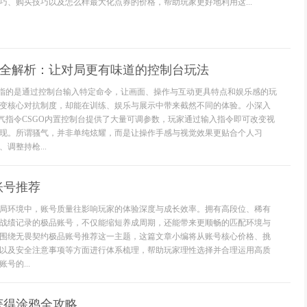
巧、购买技巧以及怎么样最大化点券的价格，帮助玩家更好地利用这...
令全解析：让对局更有味道的控制台玩法
令指的是通过控制台输入特定命令，让画面、操作与互动更具特点和娱乐感的玩
变核心对抗制度，却能在训练、娱乐与展示中带来截然不同的体验。小深入
骚气指令CSGO内置控制台提供了大量可调参数，玩家通过输入指令即可改变视
现。所谓骚气，并非单纯炫耀，而是让操作手感与视觉效果更贴合个人习
调整持枪...
账号推荐
局环境中，账号质量往影响玩家的体验深度与成长效率。拥有高段位、稀有
战绩记录的极品账号，不仅能缩短养成周期，还能带来更顺畅的匹配环境与
围绕无畏契约极品账号推荐这一主题，这篇文章小编将从账号核心价格、挑
以及安全注意事项等方面进行体系梳理，帮助玩家理性选择并合理运用高质
号的...
获得涂鸦全攻略