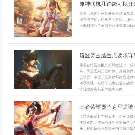
原神联机几许级可以开
导语《原神》这款开放全球游戏吸
还希望与他人联机共同冒险。那么
乐趣和技巧？这篇文章小编将为玩家详
暗区突围逃生点要求详
导语在暗区突围的对局经过中，成
离，而是受到开启时刻、身份条件
定制度，掌握开启条件与路线规划
体系梳理，有助于玩家在复杂战局
常驻撤离点与条件撤离点两...
王者荣耀墨子克星是谁
【导语概览】在对局中，墨子凭借
技能机制，选择合适的应对角色并
开，解析适合压制墨子的英雄类型与