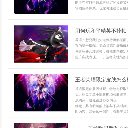
助于在实战中形成更稳定的操作节
辅助指令体系。玩家可通过语音触发攻
用何玩和平精英不掉帧
导语：想要我们知道保持流畅画面
置的综合搭配。无论是高性能旗舰
件达标并合理调校，都能带来稳定
提升实战表现。一、选择高性能旗舰
王者荣耀限定皮肤怎么
导语限定皮肤因外观、特效与获取
买。这篇文章小编将围绕获取渠道
成购买，避免错过心仪内容。一、
绑定，具有明确的上架与下架时刻
时内容。领会这一属性，有助于提前