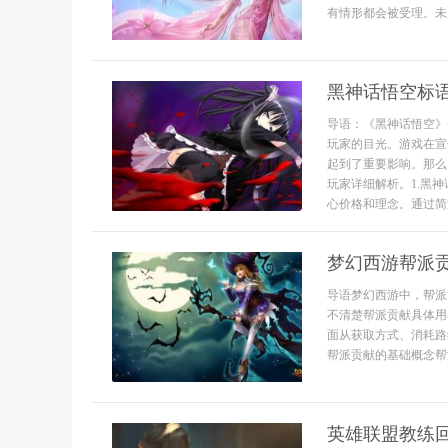
有情形都会被受理。未
黑神话悟空标
导语：《黑神话悟空》
玩家的目光。游戏在宣
起到了重要影响。那么
玩家详细解析。1.黑
心价格和理念。通过简洁
梦幻西游帮派
导语梦幻西游中，帮派
不清楚帮派贡献具体用
面从获取方式、消耗路
帮派贡献的基础概念帮
英雄联盟教练