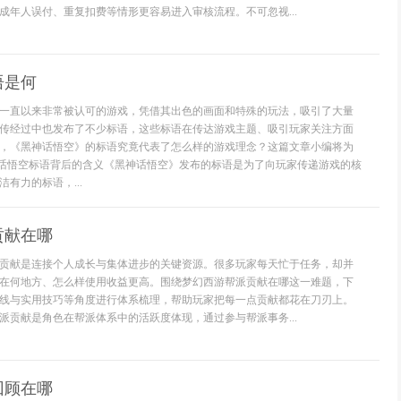
成年人误付、重复扣费等情形更容易进入审核流程。不可忽视...
语是何
一直以来非常被认可的游戏，凭借其出色的画面和特殊的玩法，吸引了大量
传经过中也发布了不少标语，这些标语在传达游戏主题、吸引玩家关注方面
，《黑神话悟空》的标语究竟代表了怎么样的游戏理念？这篇文章小编将为
神话悟空标语背后的含义《黑神话悟空》发布的标语是为了向玩家传递游戏的核
有力的标语，...
贡献在哪
贡献是连接个人成长与集体进步的关键资源。很多玩家每天忙于任务，却并
在何地方、怎么样使用收益更高。围绕梦幻西游帮派贡献在哪这一难题，下
线与实用技巧等角度进行体系梳理，帮助玩家把每一点贡献都花在刀刃上。
派贡献是角色在帮派体系中的活跃度体现，通过参与帮派事务...
回顾在哪