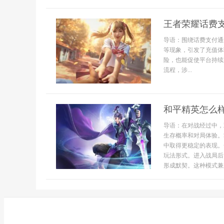
王者荣耀话费
导语：围绕话费支付通
等现象，引发了充值体
险，也能促使平台持续
流程，涉...
和平精英怎么
导语：在对战经过中，
生存概率和对局体验。
中取得更稳定的表现。
玩法形式。进入战局后
形成默契。这种模式兼顾