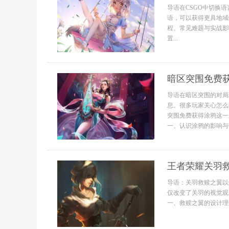
导语在CSGO中切换
语，可以获得更具地域
程、常见难题与实战影
置...
暗区突围免费
导语在暗区突围的对局
息。很多玩家关心怎么
突围免费获得涂鸦这一
一、认识涂鸦的影响与
王者荣耀关羽
导语：关羽救赎之翼以
仅改变了关羽的视觉观
一、救赎之翼的设计理念