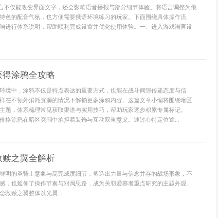
语言不仅能改变界面文字，还会影响语音播报与部分细节体验。将语言调整为俄
特色的配音气氛，也方便需要俄语环境练习的玩家。下面围绕具体操作流
响进行体系说明，帮助顺利完成设置并优化使用体验。一、进入游戏语言设
获得涂鸦全攻略
环境中，涂鸦不仅是特点表达的重要方式，也能在战斗间隙传递态度与信
样在不额外消耗资源的情况下解锁更多涂鸦内容。这篇文章小编将围绕暗区
主题，体系梳理常见获取渠道与实用技巧，帮助玩家逐步积累专属标记。
价格涂鸦在暗区突围中承担着装饰与互动双重意义。通过在特定位置...
救赎之翼全解析
鲜明的圣骑士意象与高完成度细节，塑造出力量与信念并存的战场形象，不
感，也延伸了操作节奏与对局思路，成为关羽爱慕者重点研究的主题外观。
救赎之翼整体以光翼...