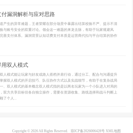
支付漏洞解析与应对思路
道产生的异常难题，王者荣耀在部分场景中暴露出结算校验不严、提示不清
验与账号安全的双重讨论。领会这一难题的来龙去脉，有助于玩家规避风
完善支付体系。漏洞背景认知话费支付本质是运营商代扣与平台结算的协作
样用双人模式
双人模式能让玩家与好友或路人搭档并肩行动，通过分工、配合与沟通提升
掌握双人模式的开启技巧、队伍协作方式以及实战细节，有助于在复杂战局
一、双人模式的基本概念双人模式指的是以两名玩家为一个小队进入对局的
，双方共享目标但各自独立操作，需要在资源收集、路线选择和战斗判断上
了个人...
Copyright © 2026 All Rights Reserved.
琼ICP备2026006428号
XML地图