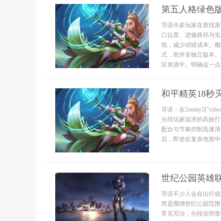
第五人格绿色
导语许多玩家在查找第
口位置、进修路径与实
线，减少试错成本。概
式，而并非独立版本。
区资源中。明确这一点
和平精英18秒
导语：在entity["vid
分段玩家追求的高效打
配合与节奏控制迅速清
后，即使在复杂地形中
世纪公园英雄
导语不少人会在出行或
而是围绕世纪公园范围
常见写法，分段说明查