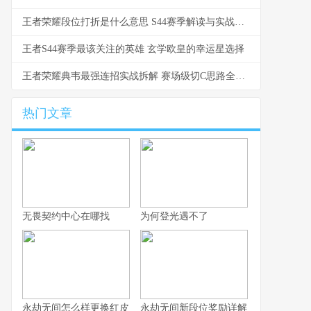
王者荣耀段位打折是什么意思 S44赛季解读与实战影响
王者S44赛季最该关注的英雄 玄学欧皇的幸运星选择
王者荣耀典韦最强连招实战拆解 赛场级切C思路全解析
热门文章
无畏契约中心在哪找
为何登光遇不了
永劫无间怎么样更换红皮
永劫无间新段位奖励详解