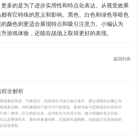
，更多的是为了进步实用性和特点化表达。从视觉效果
色都有它特殊的意义和影响。黑色、白色和绿色等暗色
眼的颜色则更适合展现特点和吸引注意力。小编认为
提升游戏体验，还能在战场上取得更好的表现。
返回列表
流程全解析
围绕素材筛选、节奏把控、画面强化与成片输出展开，通过清晰的步骤让高
观感更流畅，同时兼顾技巧展示与气氛塑造。素材准备与思路规划在剪辑开
行统一整理，区分精妙击杀、战术配合与失误片段。建立明确的表达目标，
头以及整体时长。素材准备越清晰，后续操作越顺畅，也能减少反复修改的
置选择熟...