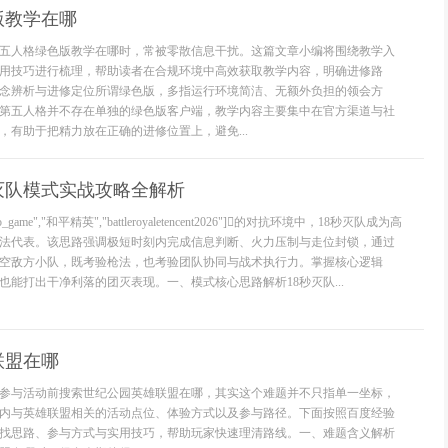
版教学在哪
五人格绿色版教学在哪时，常被零散信息干扰。这篇文章小编将围绕教学入
用技巧进行梳理，帮助读者在合规环境中高效获取教学内容，明确进修路
念辨析与进修定位所谓绿色版，多指运行环境简洁、无额外负担的领会方
第五人格并不存在单独的绿色版客户端，教学内容主要集中在官方渠道与社
，有助于把精力放在正确的进修位置上，避免...
灭队模式实战攻略全解析
eo_game","和平精英","battleroyaletencent2026"]的对抗环境中，18秒灭队成为高
法代表。该思路强调极短时刻内完成信息判断、火力压制与走位封锁，通过
空敌方小队，既考验枪法，也考验团队协同与战术执行力。掌握核心逻辑
也能打出干净利落的团灭表现。一、模式核心思路解析18秒灭队...
联盟在哪
参与活动前搜索世纪公园英雄联盟在哪，其实这个难题并不只指单一坐标，
内与英雄联盟相关的活动点位、体验方式以及参与路径。下面按照百度经验
找思路、参与方式与实用技巧，帮助玩家快速理清路线。一、难题含义解析