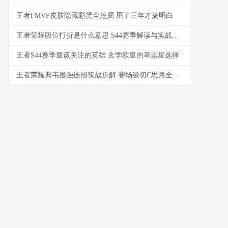
王者FMVP皮肤隐藏彩蛋全挖掘 用了三年才搞明白
王者荣耀段位打折是什么意思 S44赛季解读与实战影响
王者S44赛季最该关注的英雄 玄学欧皇的幸运星选择
王者荣耀典韦最强连招实战拆解 赛场级切C思路全解析