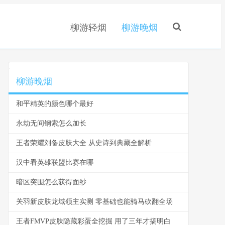
柳游轻烟
柳游晚烟
.
柳游晚烟
和平精英的颜色哪个最好
永劫无间钢索怎么加长
王者荣耀刘备皮肤大全 从史诗到典藏全解析
汉中看英雄联盟比赛在哪
暗区突围怎么获得面纱
关羽新皮肤龙域领主实测 零基础也能骑马砍翻全场
王者FMVP皮肤隐藏彩蛋全挖掘 用了三年才搞明白