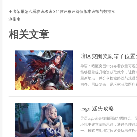
王者荣耀怎么看攻速移速 S44攻速移速阈值版本速报与数据实
测指南
相关文章
暗区突围奖励箱子位置
导语：暗区突围中分布着数量可观
能够显著提升物资获取效率，让撤
刷新地点，并分享搜索路线与规避风
间多、层级复杂，是玩家获取医疗补给
csgo 迷失攻略
导语csgo迷失攻略围绕地图领会
环境中建立清晰思路，通过合理路
一、模式与地图定位迷失玩法依托于entity["v