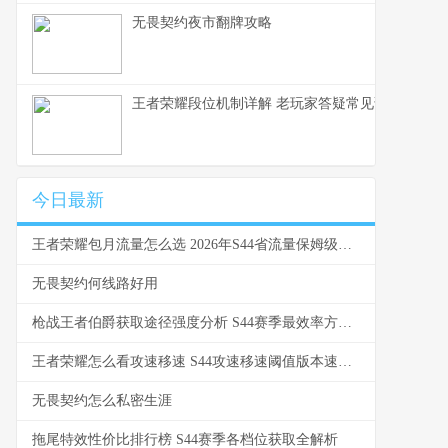
无畏契约夜市翻牌攻略
王者荣耀段位机制详解 老玩家答疑常见误区
今日最新
王者荣耀包月流量怎么选 2026年S44省流量保姆级教学
无畏契约何线路好用
枪战王者伯爵获取途径强度分析 S44赛季最效率方法对比
王者荣耀怎么看攻速移速 S44攻速移速阈值版本速报与数据实测指南
无畏契约怎么私密生涯
拖尾特效性价比排行榜 S44赛季各档位获取全解析