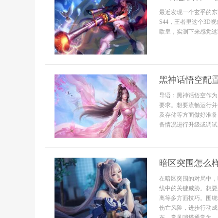
最近发现一个玄乎的东
S44，王者里这个3
欧皇，实测下来感觉这玩
黑神话悟空配
导语：黑神话悟空作为
要求。想要流畅运行并
及存储等方面做好准备
备情况进行升级或调试，
暗区突围怎么
在暗区突围的对局中，
线中的关键威胁。想要
离等多方面技巧。围绕
伤亡风险，进步行动成
布。常见哨塔通常为...