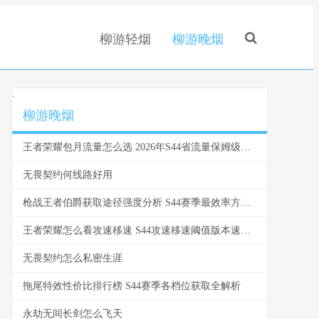
柳游轻烟
柳游晚烟
.
柳游晚烟
王者荣耀包月流量怎么选 2026年S44省流量保姆级教学
无畏契约何线路好用
枪战王者伯爵获取途径强度分析 S44赛季最效率方法对比
王者荣耀怎么看攻速移速 S44攻速移速阈值版本速报与数据实测指南
无畏契约怎么私密生涯
拖尾特效性价比排行榜 S44赛季各档位获取全解析
永劫无间长剑怎么飞天