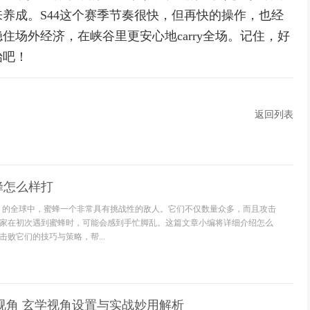
养成。S44这个赛季节奏很快，但再快的操作，也经
场外经济，在峡谷里更安心地carry全场。记住，好
始吧！
返回列表
蜂怎么样打
》的全球中，蜜蜂一个非常具有挑战性的敌人。它们不仅数量众多，而且攻击
家在初次遇到蜜蜂时，可能会感到手忙脚乱。这篇文章小编将详细介绍怎么
败它们的技巧与策略，帮...
视角 玄学视角设置与实战妙用解析