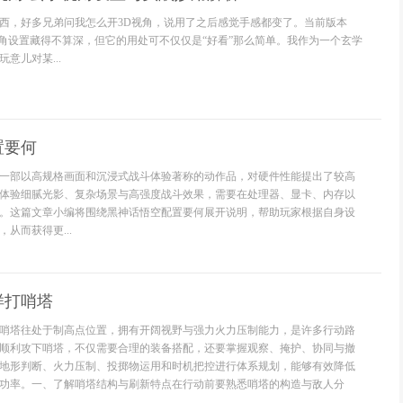
西，好多兄弟问我怎么开3D视角，说用了之后感觉手感都变了。当前版本
D视角设置藏得不算深，但它的用处可不仅仅是“好看”那么简单。我作为一个玄学
意儿对某...
置要何
一部以高规格画面和沉浸式战斗体验著称的动作品，对硬件性能提出了较高
体验细腻光影、复杂场景与高强度战斗效果，需要在处理器、显卡、内存以
。这篇文章小编将围绕黑神话悟空配置要何展开说明，帮助玩家根据自身设
从而获得更...
样打哨塔
哨塔往处于制高点位置，拥有开阔视野与强力火力压制能力，是许多行动路
顺利攻下哨塔，不仅需要合理的装备搭配，还要掌握观察、掩护、协同与撤
地形判断、火力压制、投掷物运用和时机把控进行体系规划，能够有效降低
功率。一、了解哨塔结构与刷新特点在行动前要熟悉哨塔的构造与敌人分