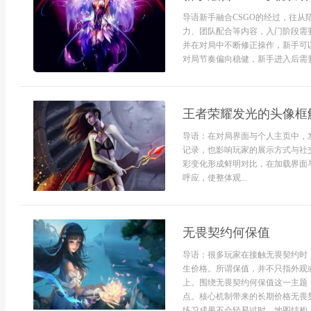
导语新手融合CSGO的经过，往
力、团队配合等内容，入门阶段需
并在对局中不断修正操作，新手可
对局节奏偏向稳健，新手进入后需要
王者荣耀发光的头像框
导语：在对局界面与个人主页中，
记录，也影响玩家的展示方式与社
彩变化形成鲜明对比，在加载界面
呼应，使整体观...
无畏契约何保值
导语：很多玩家在接触无畏契约时
生价格。所谓保值，并不只指外观
上。围绕无畏契约何保值这一主题
点。核心机制带来的长期价格无畏
练习成果不会轻易过时。地图结构、