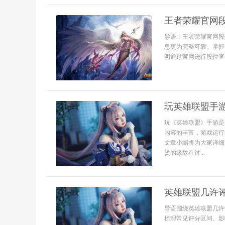
王者荣耀官网
导语：王者荣耀官网段
息更为完整可靠。掌握
明通过官网进行段位查询
玩英雄联盟手
玩《英雄联盟》手游是
内容的丰富，游戏运行
文章小编将为大家详细
烫的缘故在讨...
英雄联盟几许
导语围绕英雄联盟几许
梳理常见评分区间、影