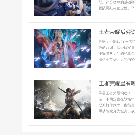
径。评分榜单的基础制
团队贡献与稳定性。平台
王者荣耀后羿
导语：小编认为‘王者
色的台词，深受玩家喜
小编将从后羿的经典台
握这个英雄。后羿的经典
王者荣耀里有
导语王者荣耀构建了一
定，不同定位在战场中
提升协作效率，也能更
照功能被分为坦克、战