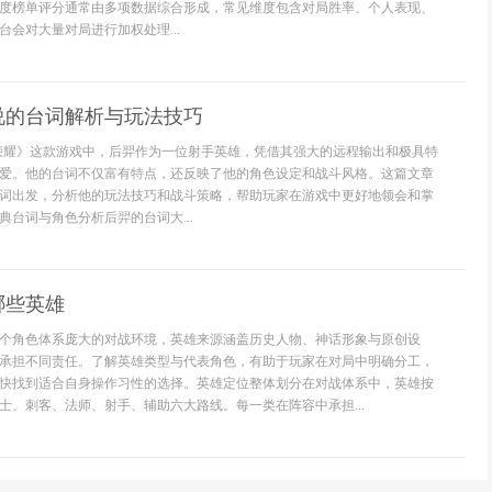
度榜单评分通常由多项数据综合形成，常见维度包含对局胜率、个人表现、
会对大量对局进行加权处理...
说的台词解析与玩法技巧
荣耀》这款游戏中，后羿作为一位射手英雄，凭借其强大的远程输出和极具特
爱。他的台词不仅富有特点，还反映了他的角色设定和战斗风格。这篇文章
词出发，分析他的玩法技巧和战斗策略，帮助玩家在游戏中更好地领会和掌
台词与角色分析后羿的台词大...
哪些英雄
个角色体系庞大的对战环境，英雄来源涵盖历史人物、神话形象与原创设
承担不同责任。了解英雄类型与代表角色，有助于玩家在对局中明确分工，
快找到适合自身操作习性的选择。英雄定位整体划分在对战体系中，英雄按
士、刺客、法师、射手、辅助六大路线。每一类在阵容中承担...