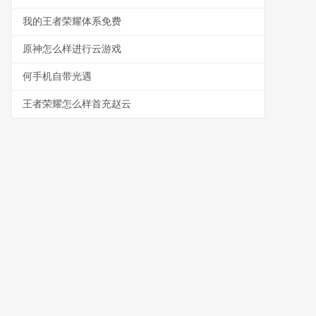
我的王者荣耀体系免费
原神怎么样进行云游戏
何手机自带光遇
王者荣耀怎么样首充赵云