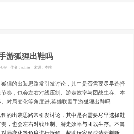
手游狐狸出鞋吗
4:49
作者：admin
来源：本站
，狐狸的出装思路常引发讨论，其中是否需要尽早选择
速节奏，也会左右对线压制、游走效率与团战生存。本
、对局变化等角度进,英雄联盟手游狐狸出鞋吗
狐狸的出装思路常引发讨论，其中是否需要尽早选择鞋
节奏，也会左右对线压制、游走效率与团战生存。本篇
、对局变化等角度进行拆解，帮助玩家形成清晰判断。