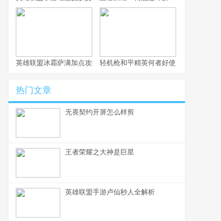
英雄联盟冰霜萨满加点攻略
轻机枪和平精英何者好使
热门文章
无畏契约开屏怎么样剪
王者荣耀之大神是巨星
英雄联盟手游卢仙秒人全解析