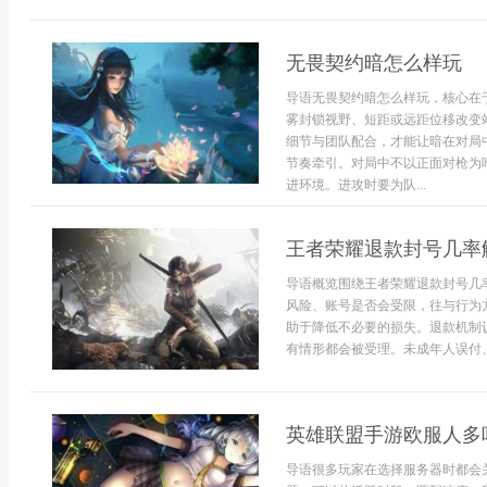
无畏契约暗怎么样玩
导语无畏契约暗怎么样玩，核心在
雾封锁视野、短距或远距位移改变
细节与团队配合，才能让暗在对局
节奏牵引。对局中不以正面对枪为
进环境。进攻时要为队...
王者荣耀退款封号几率
导语概览围绕王者荣耀退款封号几
风险、账号是否会受限，往与行为
助于降低不必要的损失。退款机制
有情形都会被受理。未成年人误付、
英雄联盟手游欧服人多
导语很多玩家在选择服务器时都会