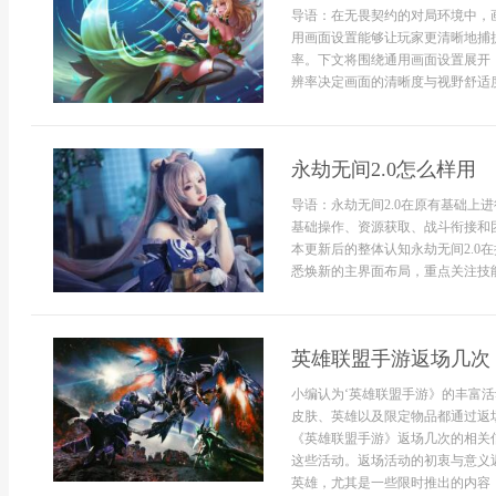
导语：在无畏契约的对局环境中，
用画面设置能够让玩家更清晰地捕
率。下文将围绕通用画面设置展开
辨率决定画面的清晰度与视野舒适度
永劫无间2.0怎么样用
导语：永劫无间2.0在原有基础上
基础操作、资源获取、战斗衔接和
本更新后的整体认知永劫无间2.0
悉焕新的主界面布局，重点关注技能冷
英雄联盟手游返场几次
小编认为‘英雄联盟手游》的丰富
皮肤、英雄以及限定物品都通过返
《英雄联盟手游》返场几次的相关
这些活动。返场活动的初衷与意义
英雄，尤其是一些限时推出的内容，