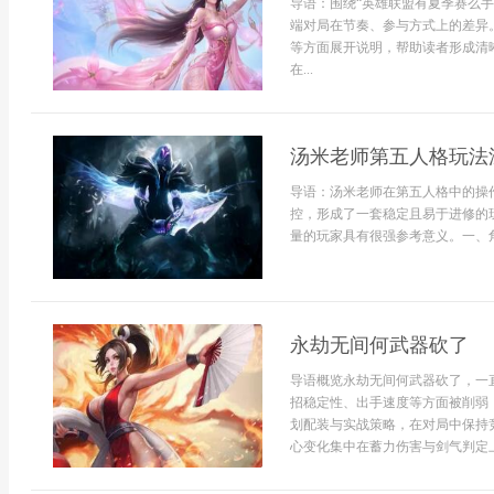
导语：围绕“英雄联盟有夏季赛么
端对局在节奏、参与方式上的差异
等方面展开说明，帮助读者形成清
在...
汤米老师第五人格玩法
导语：汤米老师在第五人格中的操
控，形成了一套稳定且易于进修的
量的玩家具有很强参考意义。一、角
永劫无间何武器砍了
导语概览永劫无间何武器砍了，一
招稳定性、出手速度等方面被削弱
划配装与实战策略，在对局中保持
心变化集中在蓄力伤害与剑气判定上